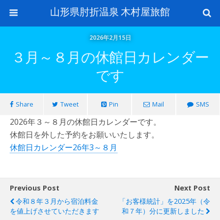
山形県肘折温泉 木村屋旅館
2026年2月15日
３月～８月の休館日カレンダー
です
Share
Tweet
Pin
Mail
SMS
2026年３～８月の休館日カレンダーです。
休館日を外した予約をお願いいたします。
休館日カレンダー26年3～８月
Previous Post
Next Post
令和８年３月から宿泊料金
「お客様統計」を2025年（令
を値上げさせていただきます
和７年）分に更新しました