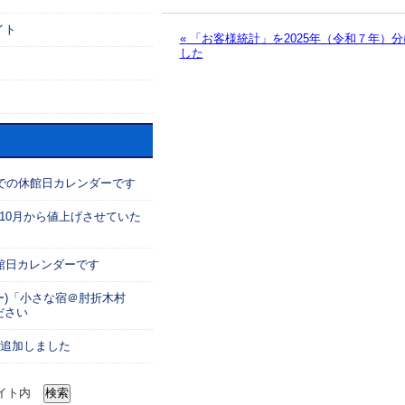
イト
«
「お客様統計」を2025年（令和７年）
した
投稿ナビゲーション
までの休館日カレンダーです
10月から値上げさせていた
館日カレンダーです
ー)「小さな宿＠肘折木村
ださい
月追加しました
イト内