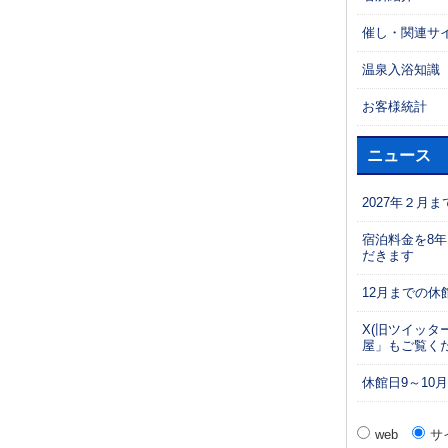
催し・関連サ
温泉入浴知識
お客様統計
ニュース
2027年２月
宿泊料金を8年
だきます
12月までの休
X(旧ツイッタ
屋」もご覧く
休館日9～10
web
サ