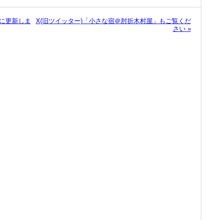
分に更新しま
X(旧ツイッター)「小さな宿＠肘折木村屋」もご覧くだ
さい
»